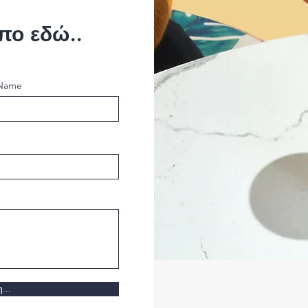
πο εδώ..
 Name
...