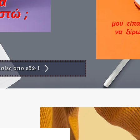
να
στώ ;
μου είπ
να ξέρω
σίες απο εδώ !