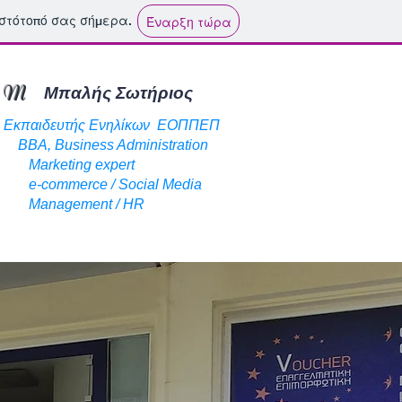
ιστότοπό σας σήμερα.
Έναρξη τώρα
M
Μπαλής Σωτήριος
Εκπαιδευτής Ενηλίκων ΕΟΠΠΕΠ
BBA, Business Administration
Marketing expert
e-commerce / Social Media
Management / HR