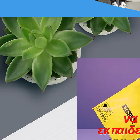
να
εκπαιδ