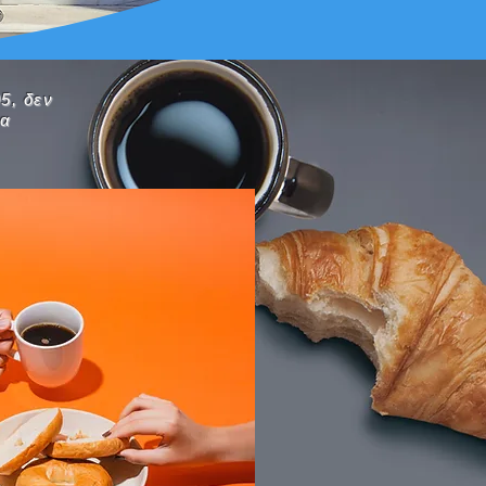
5, δεν
ρα