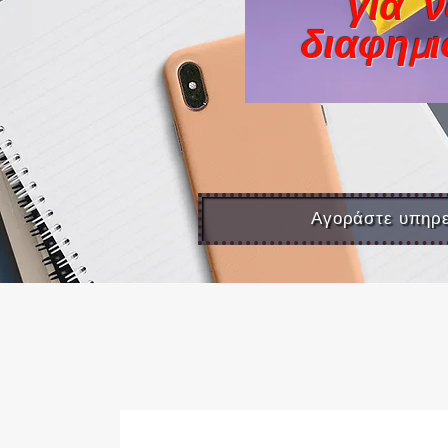
για 
διαφημι
Αγοράστε υπηρε