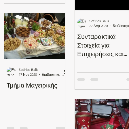
Sotirios Balis
27 Απρ 2020
Συνταρακτικά
Στοιχεία για
Επιχειρήσεις και
νέους επαγγελματ
!
Sotirios Balis
17 Νοε 2020
διαβάστηκε 1 λεπτά
Τμήμα Μαγειρικής