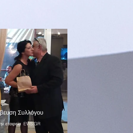
βευση Συλλόγου
ην εταιρεία EVIS.GR