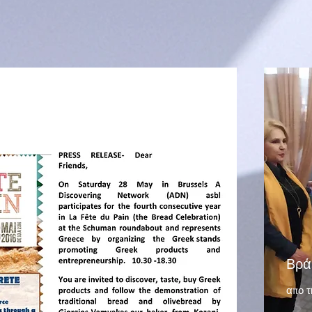
Βρά
απο τ