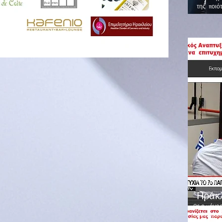
της ποιό
Forum 
Ηράκλ
Ως ο μόνο
οργάνωσης