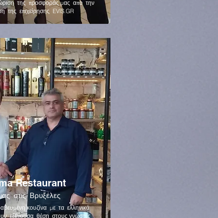
ώριση της προσφοράς μας απο την
ση της επιχείρησης EVIS.GR
ema Restaurant
μας στις Βρυξέλες
αβευμένη κουζίνα με τα ελληνικά
ουν εξέχουσα θέση στους γνώστες