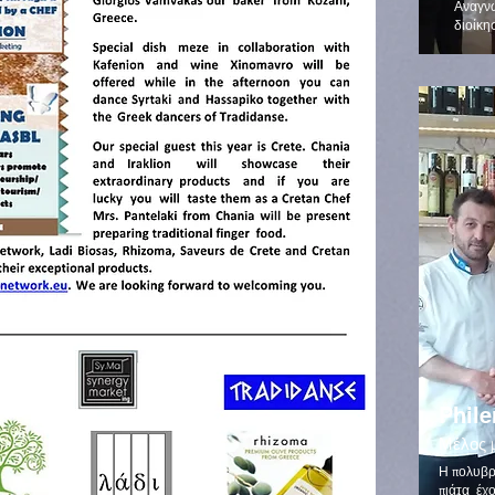
Αναγν
διοίκη
Phil
Μέλος 
Η πολυβρ
πιάτα έχ