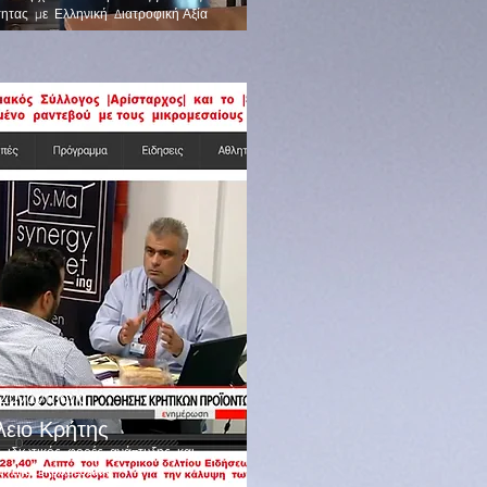
τητας με Ελληνική Διατροφική Αξία
Συνάντησης
ειο Κρήτης
ς ιδιωτικός φορές ανάπτυξης και
 της μικρομεσαίας